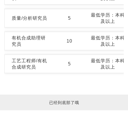
最低学历：本科
岗位职责：
质量/分析研究员
5
及以上
1. 独立完成有机合成文献的查阅，完成化合物合成路线的
2. 熟练地完成多步有机合成化学反应，并对有机合成实
有机合成助理研
最低学历：本科
岗位职责：
10
4.有带领管理团队经验；
究员
及以上
1、负责原材料、半成品、成品等一切需要化学分析的物料
5、向上级汇报工作进展，反馈出现的问题，并协调解决
析);
工艺工程师/有机
最低学历：本科
岗位职责：
5
2、分析仪器的应用、维护和保养,确保分析结果精确可靠;
合成研究员
及以上
任职要求：
1、能够根据文献完成化学反应，在课题组长的带领下分
3、按操作规程进行操作;
1.有机化学、药物研发、材料化学、化学工程与工艺等化
2、能够对化合物的合成路线有自己的想法，并提出建议
4、异常反馈及跟进改善情况;
岗位职责：
2.熟练检索阅读中英文文献；
3、向上级汇报工作进展，反馈出现的问题；
5、检测数据记录、分析及报告,并按规定归档保管;
1. 独立完成有机合成文献的查阅，完成化合物合成路线的
3.具有有相关经验者；
4、清晰完整地完成实验记录，实验报告书真实、详细、
6、上级领导交办的其他事宜。
已经到底部了哦
2. 熟练地完成多步有机合成化学反应，并对有机合成实
4.本科以上学历；
5、向上级汇报工作进展，反馈出现的问题，并协调解决
4. 在团队协作下完成合成工艺路线优化、确定工艺参数,
5、相关经验丰富者，可适当放宽学历
任职要求：
5. 在团队其他成员的协助下完成具有一定难度的有机合
任职要求：
1.有机化学、药物研发、化学分析等化学大类相关专业；